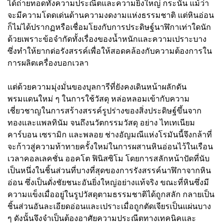
ได้ถ่ายทอดทั้งความประณีตและความยิ่งใหญ่ กระนั้น แม้ว่า
จะมีความโดดเด่นด้านความงดงามแห่งธรรมชาติ แต่หินอ่อน
ก็ไม่ได้ปรากฏหรือเชื่อมโยงกับการประดิษฐ์นาฬิกาเท่าใดนัก
ด้วยเพราะข้อจำกัดทั้งเรื่องของน้ำหนักและความเปราะบาง
ซึ่งทำให้ยากต่อรังสรรค์เพื่อให้สอดคล้องกับความต้องการใน
การผลิตเครื่องบอกเวลา
แต่ด้วยความมุ่งมั่นของบุลการีที่ยังคงเดินหน้าผลักดัน
พรมแดนใหม่ ๆ ในการใช้วัสดุ หล่อหลอมเข้ากับความ
เชี่ยวชาญในการสร้างสรรค์รูปร่างของสิ่งประดิษฐ์ขึ้นจาก
ทองและแพลทินัม จนถึงนวัตกรรมวัสดุ อย่าง ไทเทเนียม
คาร์บอน เซรามิก และพลอย ช่างอัญมณีแห่งโรมันนี้จึงกล้าที่
จะก้าวสู่ความท้าทายครั้งใหม่ในการผสานหินอ่อนไว้ในเรือน
เวลาคอลเลคชั่น ออคโต ฟินิสซิโม โดยการสลักหน้าปัดที่นับ
เป็นหนึ่งในชิ้นส่วนที่บางที่สุดของการรังสรรค์นาฬิกาจากหิน
อ่อน ซึ่งเป็นดั่งชัยชนะอันยิ่งใหญ่อย่างแท้จริง ขณะที่หินซึ่งมี
ความแข็งเมื่ออยู่ในรูปวัสดุตามธรรมชาติได้ถูกสลัก กลายเป็น
ชิ้นส่วนอันละเอียดอ่อนและเปราะเมื่อถูกตัดเจียรเป็นแผ่นบาง
ๆ ดังนั้นจึงจำเป็นต้องอาศัยความประณีตทางเทคนิคและ