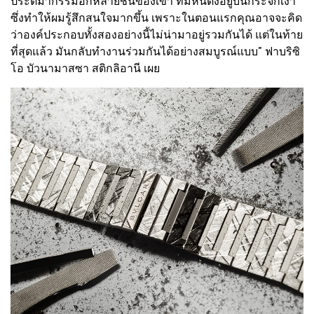
ประติมากรรมอีกหลายชิ้นของเขา ที่มีหินตั้งอยู่บนกระจกเงา
ซึ่งทำให้ผมรู้สึกสนใจมากขึ้น เพราะในตอนแรกคุณอาจจะคิด
ว่าองค์ประกอบทั้งสองอย่างนี้ไม่น่ามาอยู่รวมกันได้ แต่ในท้าย
ที่สุดแล้ว มันกลับทำงานร่วมกันได้อย่างสมบูรณ์แบบ” ฟาบริซิ
โอ บัวนามาสซา สติกลิอานี เผย