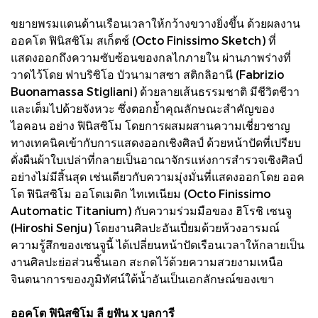
ขยายพรมแดนด้านเรือนเวลาให้กว้างขวางยิ่งขึ้น ด้วยผลงาน
ออคโต ฟินิสซิโม สเก็ตช์ (Octo Finissimo Sketch) ที่
แสดงออกถึงความซับซ้อนของกลไกภายใน ผ่านภาพร่างที่
วาดไว้โดย ฟาบริซิโอ บัวนามาสซา สติกลิอานี (Fabrizio
Buonamassa Stigliani) ด้วยลายเส้นธรรมชาติ มีชีวิตชีวา
และเต็มไปด้วยจังหวะ ซึ่งตอกย้ำคุณลักษณะสำคัญของ
ไอคอน อย่าง ฟินิสซิโม โดยการผสมผสานความเชี่ยวชาญ
ทางเทคนิคเข้ากับการแสดงออกเชิงศิลป์ ด้วยหน้าปัดที่เปรียบ
ดั่งผืนผ้าใบเปล่าที่กลายเป็นอาณาจักรแห่งการสำรวจเชิงศิลป์
อย่างไม่มีสิ้นสุด เช่นเดียวกับความมุ่งมั่นที่แสดงออกโดย ออค
โต ฟินิสซิโม ออโตเมติก ไทเทเนียม (Octo Finissimo
Automatic Titanium) กับความร่วมมือของ ฮิโรชิ เซนจู
(Hiroshi Senju) โดยงานศิลปะอันเปี่ยมด้วยห้วงอารมณ์
ความรู้สึกของเซนจูนี้ ได้เปลี่ยนหน้าปัดเรือนเวลาให้กลายเป็น
งานศิลปะย่อส่วนชิ้นเอก สะกดไว้ด้วยความสวยงามเหนือ
จินตนาการของภูมิทัศน์ใต้น้ำอันเป็นเอกลักษณ์ของเขา
ออคโต ฟินิสซิโม ลี ยูฟัน x บุลการี