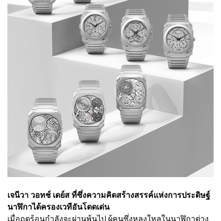
เจนีวา วอทช์ เดย์ส ที่ซึ่งความคิดสร้างสรรค์แห่งการประดิษฐ์
นาฬิกาได้ครองเวทีอันโดดเด่น
เมื่อฤดูร้อนกำลังจะผ่านพ้นไป ผู้คนซึ่งหลงใหลในนาฬิกาต่าง