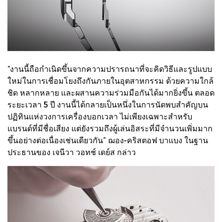
“งานนี้ถือกำเนิดขึ้นจากความปรารถนาที่จะคิดวิธีและรูปแบบ
ใหม่ในการเชื่อมโยงถึงกันภายในอุตสาหกรรม ด้วยความใกล้
ชิด หลากหลาย และผสานความร่วมมือกันได้มากยิ่งขึ้น ตลอด
ระยะเวลา 5 ปี งานนี้ได้กลายเป็นหนึ่งในการนัดพบสำคัญบน
ปฏิทินแห่งวงการเครื่องบอกเวลา ไม่เพียงเฉพาะสำหรับ
แบรนด์ที่มีชื่อเสียง แต่ยังรวมถึงผู้เล่นอิสระที่มีจำนวนเพิ่มมาก
ขึ้นอย่างต่อเนื่องเช่นเดียวกัน” ฌอง-คริสตอฟ บาแบง ในฐาน
ประธานของ เจนีวา วอทช์ เดย์ส กล่าว