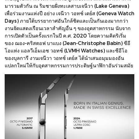
มารวมตัวกัน ณ ริมชายฝั่งทะเลสาบเจนีวา (Lake Geneva)
เพื่อร่วมงานแห่งปี อย่าง เจนีวา วอทช์ เดย์ส (Geneva Watch
Days) ภายใต้บรรยากาศอันใกล้ชิดและเป็นกันเองมากกว่า
งานจัดแสดงเรือนเวลาสำคัญอื่น ๆ ของอุตสาหกรรม นับจาก
การเปิดตัวเป็นครั้งแรกในปี ค.ศ. 2020 โดยความคิดริเริ่ม
ของ ฌอง-คริสตอฟ บาแบง (Jean-Christophe Babin) ซีอี
โอแห่ง แอลวีเอ็มเอช วอทช์ (LVMH Watches) และซีอีโอ
ของบุลการี งานเจนีวา วอทช์ เดย์ส ได้นำเสนอมุมมองอัน
แปลกใหม่ให้กับอุตสาหกรรมการประดิษฐ์นาฬิกาอันร่วมสมัย