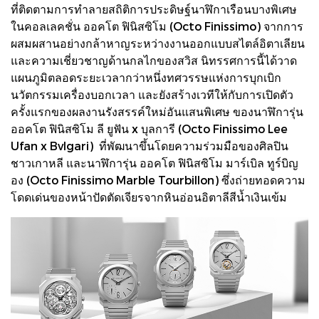
ที่ติดตามการทำลายสถิติการประดิษฐ์นาฬิกาเรือนบางพิเศษ
ในคอลเลคชั่น ออคโต ฟินิสซิโม (Octo Finissimo) จากการ
ผสมผสานอย่างกล้าหาญระหว่างงานออกแบบสไตล์อิตาเลียน
และความเชี่ยวชาญด้านกลไกของสวิส นิทรรศการนี้ได้วาด
แผนภูมิตลอดระยะเวลากว่าหนึ่งทศวรรษแห่งการบุกเบิก
นวัตกรรมเครื่องบอกเวลา และยังสร้างเวทีให้กับการเปิดตัว
ครั้งแรกของผลงานรังสรรค์ใหม่อันแสนพิเศษ ของนาฬิการุ่น
ออคโต ฟินิสซิโม ลี ยูฟัน x บุลการี (Octo Finissimo Lee
Ufan x Bvlgari) ที่พัฒนาขึ้นโดยความร่วมมือของศิลปิน
ชาวเกาหลี และนาฬิการุ่น ออคโต ฟินิสซิโม มาร์เบิล ทูร์บิญ
อง (Octo Finissimo Marble Tourbillon) ซึ่งถ่ายทอดความ
โดดเด่นของหน้าปัดตัดเจียรจากหินอ่อนอิตาลีสีน้ำเงินเข้ม