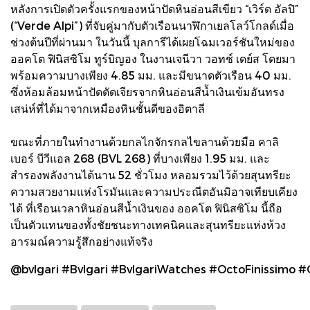
หลังการเปิดตัวครั้งแรกของหน้าปัดหินอ่อนสีเขียว “เวิร์ด อัลปิ”
(“Verde Alpi”) ที่จับคู่มากับตัวเรือนนาฬิกาเยลโลว์โกลด์เมื่อ
ช่วงต้นปีที่ผ่านมา ในวันนี้ บุลการีได้เผยโฉมเวอร์ชันใหม่ของ
ออคโต ฟินิสซิโม ทูร์บิญอง ในงานเจนีวา วอทช์ เดย์ส โดยมา
พร้อมความบางเพียง 4.85 มม. และมีขนาดตัวเรือน 40 มม.
ซึ่งห้อมล้อมหน้าปัดตัดเจียรจากหินอ่อนสีน้ำเงินเข้มอันทรง
เสน่ห์ที่ได้มาจากเหมืองหินชั้นดีของอิตาลี
ขณะที่ภายในทำงานด้วยกลไกจักรกลไขลานด้วยมือ คาลิ
เบอร์ บีวีแอล 268 (BVL 268) ที่บางเพียง 1.95 มม. และ
สำรองพลังงานได้นาน 52 ชั่วโมง หลอมรวมไว้ด้วยสุนทรียะ
ความสวยงามแห่งโรมันและความประณีตอันมิอาจเทียบเคียง
ได้ ที่เรือนเวลาหินอ่อนสีน้ำเงินของ ออคโต ฟินิสซิโม นี้ถือ
เป็นตัวแทนของทั้งชัยชนะทางเทคนิคและสุนทรียะแห่งห้วง
อารมณ์ความรู้สึกอย่างแท้จริง
@bvlgari #Bvlgari #BvlgariWatches #OctoFinissimo