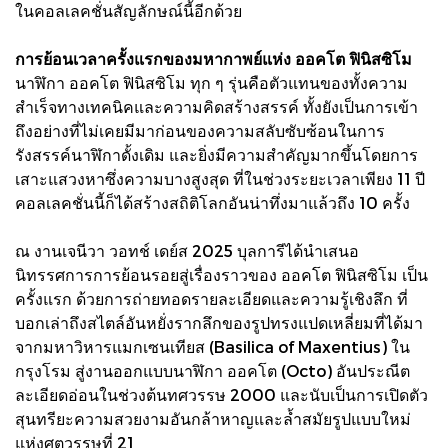
ในคอลเลคชั่นสัญลักษณ์นี้อีกด้วย
การย้อนเวลาครั้งแรกของมหากาพย์แห่ง ออคโต ฟินิสซิโม
นาฬิกา ออคโต ฟินิสซิโม ทุก ๆ รุ่นคือตัวแทนของทั้งความ
สำเร็จทางเทคนิคและความคิดสร้างสรรค์ ทั้งยังเป็นการเข้า
ถึงอย่างที่ไม่เคยมีมาก่อนของความสลับซับซ้อนในการ
รังสรรค์นาฬิกาดั้งเดิม และยิ่งมีความสำคัญมากขึ้นโดยการ
เสาะแสวงหาซึ่งความบางสูงสุด ที่ในช่วงระยะเวลาเพียง 11 ปี
คอลเลคชั่นนี้ก็ได้สร้างสถิติโลกอันน่าทึ่งมาแล้วถึง 10 ครั้ง
ณ งานเจนีวา วอทช์ เดย์ส 2025 บุลการีได้นำเสนอ
นิทรรศการการย้อนรอยสู่เรื่องราวของ ออคโต ฟินิสซิโม เป็น
ครั้งแรก ด้วยการถ่ายทอดรายละเอียดและความรู้เชิงลึก ที่
บอกเล่าถึงสไตล์อันหยั่งรากลึกของรูปทรงแปดเหลี่ยมที่ได้มา
จากมหาวิหารแมกเซนเทียส (Basilica of Maxentius) ใน
กรุงโรม สู่งานออกแบบนาฬิกา ออคโต (Octo) อันประณีต
ละเอียดอ่อนในช่วงต้นทศวรรษ 2000 และนับเป็นการเปิดตัว
สุนทรียะความสวยงามอันกล้าหาญและล้ำสมัยรูปแบบใหม่
แห่งศตวรรษที่ 21