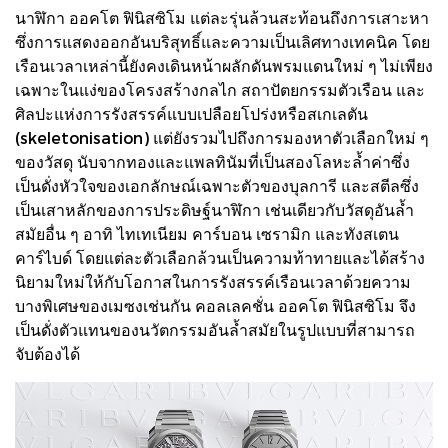
นาฬิกา ออคโต ฟินิสซิโม แต่ละรุ่นล้วนสะท้อนถึงการเสาะหา
ซึ่งการแสดงออกอันบริสุทธิ์และความเป็นเลิศทางเทคนิค โดย
เรือนเวลาเหล่านี้ยังคงเดินหน้าผลักดันพรมแดนใหม่ ๆ ไม่เพียง
เฉพาะในแง่ของโครงสร้างกลไก สถาปัตยกรรมตัวเรือน และ
ศิลปะแห่งการรังสรรค์แบบเปลือยโปร่งหรือสเกเลตัน
(skeletonisation) แต่ยังรวมไปถึงการมองหาตัวเลือกใหม่ ๆ
ของวัสดุ นับจากทองและแพลทินัมที่เป็นสองโลหะล้ำค่าซึ่ง
เป็นดั่งหัวใจของเอกลักษณ์เฉพาะตัวของบุลการี และสตีลซึ่ง
เป็นเสาหลักของการประดิษฐ์นาฬิกา เช่นเดียวกับวัสดุอันล้ำ
สมัยอื่น ๆ อาทิ ไทเทเนียม คาร์บอน เซรามิก และทังสเตน
คาร์ไบด์ โดยแต่ละตัวเลือกล้วนเป็นความท้าทายและได้สร้าง
นิยามใหม่ให้กับโอกาสในการรังสรรค์เรือนเวลาด้วยความ
บางพิเศษของเมซงเช่นกัน คอลเลคชั่น ออคโต ฟินิสซิโม จึง
เป็นดั่งตัวแทนของนวัตกรรมอันล้ำสมัยในรูปแบบที่สามารถ
จับต้องได้