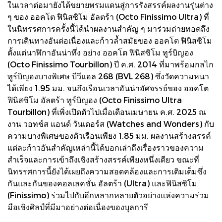
ในเวลาต่อมายังได้ขยายพรมแดนสู่การรังสรรค์ผลงานรุ่นต่าง
ๆ ของ ออคโต ฟินิสซิโม อัลตร้า (Octo Finissimo Ultra) ที่
ในนิทรรศการครั้งนี้ได้นำผลงานสำคัญ ๆ มาร่วมถ่ายทอดถึง
การเดินทางอันต่อเนื่องและก้าวล้ำสมัยของ ออคโต ฟินิสซิโม
ตั้งแต่นาฬิกาอันน่าทึ่ง อย่าง ออคโต ฟินิสซิโม ทูร์บิญอง
(Octo Finissimo Tourbillon) ปี ค.ศ. 2014 ที่มาพร้อมกลไก
ทูร์บิญองบางพิเศษ บีวีแอล 268 (BVL 268) ซึ่งวัดความหนา
ได้เพียง 1.95 มม. จนถึงเรือนเวลาอันน่าอัศจรรย์ของ ออคโต
ฟินิสซิโม อัลตร้า ทูร์บิญอง (Octo Finissimo Ultra
Tourbillon) ที่เพิ่งเปิดตัวไปเมื่อเดือนเมษายน ค.ศ. 2025 ณ
งาน วอทช์ส แอนด์ วันเดอร์ส (Watches and Wonders) กับ
ความบางพิเศษของตัวเรือนเพียง 1.85 มม. ผลงานสร้างสรรค์
แต่ละก้าวอันสำคัญเหล่านี้ได้บอกเล่าถึงเรื่องราวของความ
สำเร็จและการเข้าถึงเชิงสร้างสรรค์เพียงหนึ่งเดียว ขณะที่
นิทรรศการนี้ยังได้เผยถึงความสอดคล้องและการเติมเต็มซึ่ง
กันและกันของคอลเลคชั่น อัลตร้า (Ultra) และฟินิสซิโม
(Finissimo) ร่วมไปกับอีกหลากหลายตัวอย่างแห่งความร่วม
มือเชิงศิลป์ที่มีมาอย่างต่อเนื่องของบุลการี