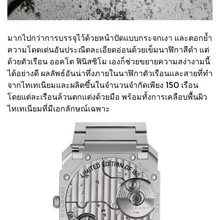
มากไปกว่าการบรรจุไว้ด้วยหน้าปัดแบบกระจกเงา และตอกย้ำ
ความโดดเด่นอันประณีตละเอียดอ่อนด้วยเข็มนาฬิกาสีดำ แต่
ด้วยตัวเรือน ออคโต ฟินิสซิโม เองก็ช่วยขยายความสง่างามนี้
ได้อย่างดี ผลลัพธ์อันน่าทึ่งภายในนาฬิกาตัวเรือนและสายที่ทำ
จากไทเทเนียมและผลิตขึ้นในจำนวนจำกัดเพียง 150 เรือน
โดยแต่ละเรือนล้วนตกแต่งด้วยมือ พร้อมทั้งการเคลือบพื้นผิว
ไทเทเนียมที่มีเอกลักษณ์เฉพาะ