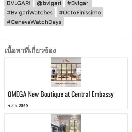
BVLGARI
@bvlgari
#Bvlgari
#BvlgariWatches
#OctoFinissimo
#GenevaWatchDays
เนื้อหาที่เกี่ยวข้อง
OMEGA New Boutique at Central Embassy
4 ส.ค. 2569