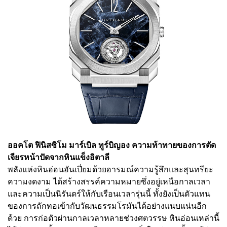
ออคโต ฟินิสซิโม มาร์เบิล ทูร์บิญอง ความท้าทายของการตัด
เจียรหน้าปัดจากหินแข็งอิตาลี
พลังแห่งหินอ่อนอันเปี่ยมด้วยอารมณ์ความรู้สึกและสุนทรียะ
ความงดงาม ได้สร้างสรรค์ความหมายซึ่งอยู่เหนือกาลเวลา
และความเป็นนิรันดร์ให้กับเรือนเวลารุ่นนี้ ทั้งยังเป็นตัวแทน
ของการถักทอเข้ากับวัฒนธรรมโรมันได้อย่างแนบแน่นอีก
ด้วย การก่อตัวผ่านกาลเวลาหลายช่วงศตวรรษ หินอ่อนเหล่านี้