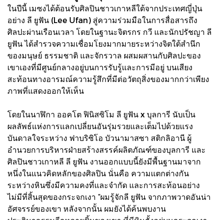
ในปีนี้ เมซงได้ต้อนรับศิลปินชาวเกาหลีใต้จากประเทศญี่ปุ่น
อย่าง ลี ยูฟัน (Lee Ufan) สู่ความร่วมมือในการสื่อสารถึง
ศิลปะผ่านเรือนเวลา โดยในฐานะจิตรกร กวี และนักปรัชญา ลี
ยูฟัน ได้สำรวจความเชื่อมโยงมากมายระหว่างจิตใต้สำนึก
ของมนุษย์ ธรรมชาติ และจักรวาล ผสมผสานกับศิลปะของ
เขาเองที่มีศูนย์กลางอยู่บนการรับรู้และการมีอยู่ บนเสียง
สะท้อนทางอารมณ์ความรู้สึกที่มีต่อวัตถุสิ่งของมากกว่าเพียง
ภาพที่แสดงออกให้เห็น
โดยในนาฬิกา ออคโต ฟินิสซิโม ลี ยูฟัน x บุลการี นับเป็น
ผลลัพธ์แห่งการแลกเปลี่ยนอันรุ่มรวยและเต็มไปด้วยแรง
บันดาลใจระหว่าง ฟาบริซิโอ บัวนามาสซา สติกลิอานี ผู้
อำนวยการบริหารฝ่ายสร้างสรรค์ผลิตภัณฑ์ของบุลการี และ
ศิลปินชาวเกาหลี ลี ยูฟัน งานออกแบบนี้ยังมีพื้นฐานมาจาก
หนึ่งในแนวคิดหลักของศิลปิน นั่นคือ ความแตกต่างกัน
ระหว่างหินซึ่งมีความคงที่และจำกัด และการสะท้อนอย่าง
ไม่มีที่สิ้นสุดของกระจกเงา “ผมรู้จักลี ยูฟัน จากภาพวาดอันน่า
อัศจรรย์ของเขา หลังจากนั้น ผมยังได้ค้นพบงาน