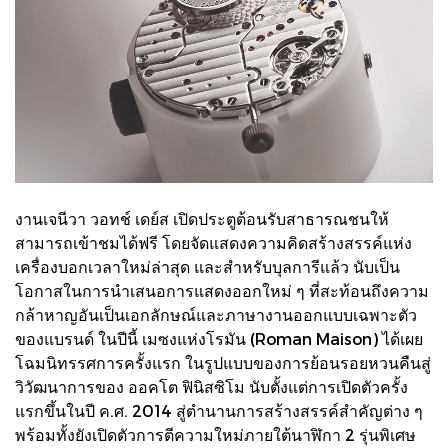
งานเจนีวา วอทช์ เดย์ส เปิดประตูต้อนรับสาธารณชนให้
สามารถเข้าชมได้ฟรี โดยจัดแสดงความคิดสร้างสรรค์แห่ง
เครื่องบอกเวลาใหม่ล่าสุด และสำหรับบุลการีแล้ว นับเป็น
โอกาสในการนำเสนอการแสดงออกใหม่ ๆ ที่สะท้อนถึงความ
กล้าหาญอันเป็นเอกลักษณ์และภาษางานออกแบบเฉพาะตัว
ของแบรนด์ ในปีนี้ เมซงแห่งโรมัน (Roman Maison) ได้เผย
โฉมนิทรรศการครั้งแรก ในรูปแบบของการย้อนรอยหวนคืนสู่
วิวัฒนาการของ ออคโต ฟินิสซิโม นับตั้งแต่การเปิดตัวครั้ง
แรกขึ้นในปี ค.ศ. 2014 สู่ตำนานการสร้างสรรค์สำคัญต่าง ๆ
พร้อมทั้งยังเปิดตัวการตีความใหม่ภายใต้นาฬิกา 2 รุ่นพิเศษ