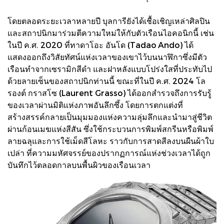
โดยตลอดระยะเวลาหลายปี บุลการียังได้เชื้อเชิญเหล่าศิลปิน
และสถาปนิกมาร่วมตีความใหม่ให้กับตัวเรือนไอคอนิกนี้ เช่น
ในปี ค.ศ. 2020 ที่ทาดาโอะ อันโด (Tadao Ando) ได้
แสดงออกถึงวิสัยทัศน์แห่งเวลาของเขาไว้บนนาฬิกาซึ่งมีตัว
เรือนทำจากเซรามิกสีดำ และฝาหลังแบบโปร่งใสที่ประทับไป
ด้วยลายเซ็นของสถาปนิกท่านนี้ ขณะที่ในปี ค.ศ. 2024 โล
รองต์ กราสโซ (Laurent Grasso) ได้ออกสำรวจถึงการรับรู้
ของเวลาผ่านมิติแห่งภาพอันลึกซึ้ง โดยการตกแต่งที่
สร้างสรรค์กลายเป็นมุมมองแห่งความลุ่มลึกและนำมาสู่ชีวิต
ผ่านก้อนเมฆแห่งสีสัน ซึ่งใช้กระบวนการพิมพ์สกรีนหรือพิมพ์
ลายฉลุและการใช้เม็ดสีโลหะ ราวกับการสาดสีลงบนผืนผ้าใบ
เปล่า ที่ความมหัศจรรย์ของปรากฏการณ์แห่งช่วงเวลาได้ถูก
บันทึกไว้ตลอดกาลบนพื้นผิวของเรือนเวลา