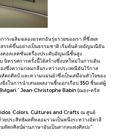
ือการเฉลิมฉลองมรดกอันรุ่มรวยของเรา ที่ซึ่งผล
ค์ขึ้นอย่างเป็นธรรมชาติ เริ่มต้นด้วยอัญมณีอัน
องคอลเลคชั่นเครื่องประดับอัญมณีชั้นสูง
ิทรรศการครั้งนี้ได้สร้างซึ่งบทใหม่ในการเดิน
ฉลองซึ่งความกลมกลืนระหว่างประเพณีอันไร้กาล
นหัตถศิลป์ และความแม่นยำซึ่งเป็นเสมือนหัวใจของ
างยิ่งในการนำเสนอผลงานชิ้นเอกเกือบ 350 ชิ้นแด่ผู้
ง Bvlgari ” Jean-Christophe Babin (ฌอง-คริส
eidos: Colors, Cultures and Crafts ณ ศูนย์
ด้วยประสิทธิผลที่หลอมรวมเป็นหนึ่งระหว่างอิตาลี
านหัตถศิลป์ผ่านภาษาอันเป็นสากลแห่งศิลปะ”