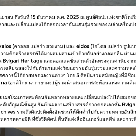
7 กันยายน ถึงวันที่ 15 ธันวาคม ค.ศ. 2025 ณ ศูนย์ศิลปะแห่งชาติ
ลายและเปลี่ยนแปลงได้ตลอดเวลาอันแสนรุ่มรวยของเหล่าเครื่องป
kalos (คาลอส แปลว่า สวยงาม) และ eidos (ไอโดส แปลว่า รูปแบบ)
มคิดสร้างสรรค์ได้มาผสมผสานเข้าด้วยกันอย่างกลมกลืน ผ่านผลงา
Bvlgari Heritage และคอลเลคชั่นส่วนตัวอันทรงคุณค่านับจากยุคเ
งเป็นการเฉลิมฉลองให้กับตำนานแห่งวัฒนธรรมอันรุ่มรวยและความหลง
ทรรศการนี้ได้ถ่ายทอดผลงานต่างๆ โดย 3 ศิลปินร่วมสมัยหญิงที่มีชื่
ma (อาคิโกะ นากายามะ) ผู้ร่วมนำเสนอภาพสะท้อนแห่งความคิดบ
fts เผยโฉมภาพสะท้อนอันหลากหลายและเปลี่ยนแปลงไปได้เสมอของ
ประดับอัญมณีชั้นสูง อันเป็นผลงานสร้างสรรค์จากคอลเลกชั่น Bvl
hives รวมถึงศิลปะติดตั้งอันชวนให้ดื่มด่ำไปกับความหมายอันลึกซ
กหลายมิติ ที่ซึ่งวีดิทัศน์ พื้นที่แห่งสื่ออินเตอร์แอคทีฟ และการส