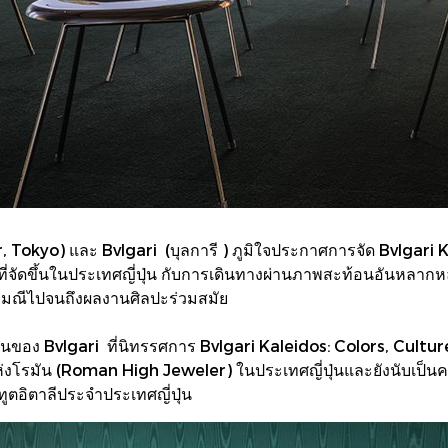
r, Tokyo) และ Bvlgari (บุลการี ) ภูมิใจประกาศการจัด Bvlgari
่จัดขึ้นในประเทศญี่ปุ่น กับการเดินทางผ่านภาพสะท้อนอันหลากหลาย
บอัญมณีไปจนถึงผลงานศิลปะร่วมสมัย
สันของ Bvlgari ที่นิทรรศการ Bvlgari Kaleidos: Colors, Cultu
นสูงแห่งโรมัน (Roman High Jeweler) ในประเทศญี่ปุ่นและยังนับเป
ตอิตาลีประจำประเทศญี่ปุ่น