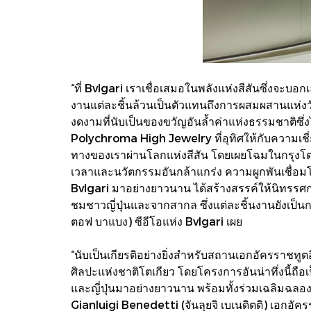
“ที่ Bvlgari เราเชื่อเสมอในพลังแห่งสีสันซึ่งจะ
งานแต่ละชิ้นล้วนเป็นตัวแทนถึงการผสมผสานแห่งวั
งดงามที่นับเป็นของขวัญอันล้ำค่าแห่งธรรมชาติซึ่ง
Polychroma High Jewelry ที่อุทิศให้กับความเชี
ทางของเราผ่านโลกแห่งสีสัน โดยเผยโฉมในกรุงโตเ
เวลาและนวัตกรรมอันกล้าแกร่ง ความผูกพันเชื่อมโ
Bvlgari มาอย่างยาวนาน ได้สร้างสรรค์ให้นิทรรศการค
ชมชาวญี่ปุ่นและจากสากล ซึ่งแต่ละชิ้นงานยังเป
ตอฟ บาแบง) ซีอีโอแห่ง Bvlgari เผย
“นับเป็นเกียรติอย่างยิ่งสำหรับสถานเอกอัครราชท
ศิลปะแห่งชาติโตเกียว โดยโครงการอันน่าทึ่งนี้ถือ
และญี่ปุ่นมาอย่างยาวนาน พร้อมทั้งร่วมเฉลิมฉลอ
Gianluigi Benedetti (จันลุยจิ เบเนดิตติ) เอกอัค