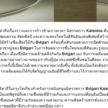
บอกเล่าถึงเรื่องราวและการก้าวข้ามกาลเวลา นิทรรศการ Kaleidos ค
ฒนธรรม หัตถศิลป์ และความหลงใหลในสีสันอันแสนพิเศษที่สร้างสรร
ได้สร้างชื่อเสียงให้กับ Bvlgari พร้อมทั้งเดินรอยตามการเปิดตัวข
่ยวชาญของ Bvlgari ในการจินตนาการขึ้นใหม่ของสีสันและรูปแบบ น
กียว เมืองซึ่งมีความคล้ายคลึงกันกับ Bvlgari เอง กับการเฉลิม
ยงมาอย่างยาวนานของเรากับญี่ปุ่น ประเทศซึ่งชื่นชมในศิลปะ งา
รั้งนี้เปี่ยมไปด้วยความหมายมากยิ่งขึ้น ทั้งยังนับเป็นเกียรติอย่
็นการเฉลิมฉลองให้กับจิตวิญญาณอันมีชีวิตชีวาและไร้กาลเวลาขอ
ูตอิตาลีในกรุงโตเกียวสำหรับการสนับสนุนนิทรรศการ Bvlgari Kal
เป็นบทพิสูจน์ถึงความชื่นชมที่มีร่วมกันและการแลกเปลี่ยนอันเปี่ยม
งซึ่งคุณค่าที่มีร่วมกันของความสวยงาม ความคิดสร้างสรรค์และง
รราชทูตอิตาลีประจำประเทศญี่ปุ่น กล่าว