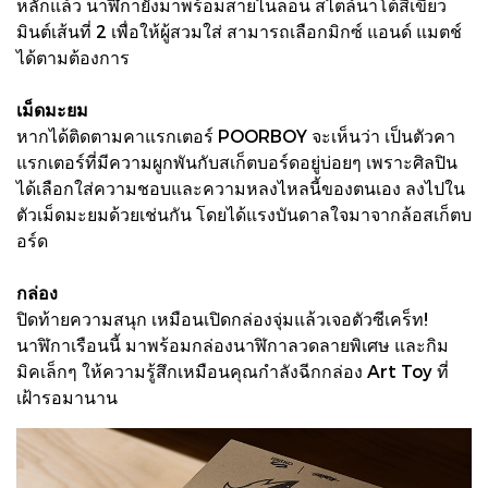
หลักแล้ว นาฬิกายังมาพร้อมสายไนลอน สไตล์นาโต้สีเขียว
มินต์เส้นที่ 2 เพื่อให้ผู้สวมใส่ สามารถเลือกมิกซ์ แอนด์ แมตช์
ได้ตามต้องการ
เม็ดมะยม
หากได้ติดตามคาแรกเตอร์ POORBOY จะเห็นว่า เป็นตัวคา
แรกเตอร์ที่มีความผูกพันกับสเก็ตบอร์ดอยู่บ่อยๆ เพราะศิลปิน
ได้เลือกใส่ความชอบและความหลงไหลนี้ของตนเอง ลงไปใน
ตัวเม็ดมะยมด้วยเช่นกัน โดยได้แรงบันดาลใจมาจากล้อสเก็ตบ
อร์ด
กล่อง
ปิดท้ายความสนุก เหมือนเปิดกล่องจุ่มแล้วเจอตัวซีเคร็ท!
นาฬิกาเรือนนี้ มาพร้อมกล่องนาฬิกาลวดลายพิเศษ และกิม
มิคเล็กๆ ให้ความรู้สึกเหมือนคุณกำลังฉีกกล่อง Art Toy ที่
เฝ้ารอมานาน