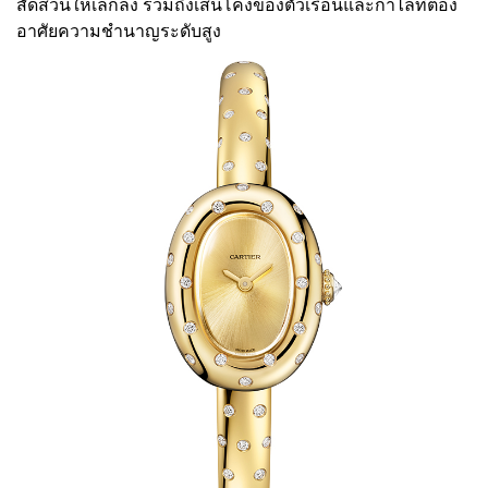
สัดส่วนให้เล็กลง รวมถึงเส้นโค้งของตัวเรือนและกำไลที่ต้อง
อาศัยความชำนาญระดับสูง