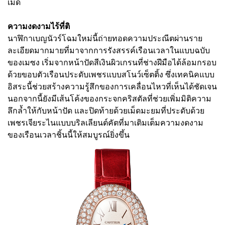
เม็ด
ความงดงามไร้ที่ติ
นาฬิกาเบญนัวร์โฉมใหม่นี้ถ่ายทอดความประณีตผ่านราย
ละเอียดมากมายที่มาจากการรังสรรค์เรือนเวลาในแบบฉบับ
ของเมซง เริ่มจากหน้าปัดสีเงินผิวเกรนที่ช่างฝีมือได้ล้อมกรอบ
ด้วยขอบตัวเรือนประดับเพชรแบบสโนว์เซ็ตติ้ง ซึ่งเทคนิคแบบ
อิสระนี้ช่วยสร้างความรู้สึกของการเคลื่อนไหวที่เห็นได้ชัดเจน
นอกจากนี้ยังมีเส้นโค้งของกระจกคริสตัลที่ช่วยเพิ่มมิติความ
ลึกล้ำให้กับหน้าปัด และปิดท้ายด้วยเม็ดมะยมที่ประดับด้วย
เพชรเจียระไนแบบบริลเลียนต์คัตที่มาเติมเต็มความงดงาม
ของเรือนเวลาชิ้นนี้ให้สมบูรณ์ยิ่งขึ้น