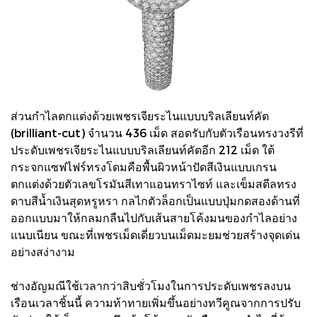
ส่วนกำไลตกแต่งด้วยเพชรเจียระไนแบบบริลเลียนท์คัต
(brilliant-cut) จำนวน 436 เม็ด สอดรับกับตัวเรือนทรงวงรีที่
ประดับเพชรเจียระไนแบบบริลเลียนท์คัตอีก 212 เม็ด ใต้
กระจกแซฟไฟร์ทรงโดมคือพื้นผิวหน้าปัดสีเงินแบบเกรน
ตกแต่งด้วยตัวเลขโรมันสีเทาแอนทราไซท์ และเข็มสตีลทรง
ดาบสีน้ำเงินสุดหรูหรา กลไกตัวล็อกเป็นแบบปุ่มกดสองด้านที่
ออกแบบมาให้กลมกลืนไปกับเส้นสายโค้งมนของกำไลอย่าง
แนบเนียน ขณะที่เพชรเม็ดเดี่ยวบนเม็ดมะยมช่วยสร้างจุดเด่น
อย่างสง่างาม
ช่างอัญมณีใช้เวลากว่าสิบชั่วโมงในการประดับเพชรลงบน
เรือนเวลาชิ้นนี้ ความท้าทายเพิ่มขึ้นอย่างทวีคูณจากการปรับ