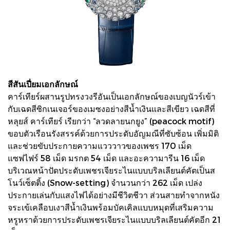
สีสันเปี่ยมเอกลักษณ์
คาร์เทียร์ผสานรูปทรงวงรีอันเป็นเอกลักษณ์ของเบญนัวร์เข้า
กับเฉดสีซิกเนเจอร์ของเมซงอย่างสีน้ำเงินและสีเขียว เฉดสีที่
หลุยส์ คาร์เทียร์ เรียกว่า “ลวดลายนกยูง” (peacock motif)
ขอบตัวเรือนรังสรรค์ด้วยการประดับอัญมณีที่ซับซ้อน เพิ่มมิติ
และช่วยขับประกายความแวววาวของเพชร 170 เม็ด
แซฟไฟร์ 58 เม็ด มรกต 54 เม็ด และอะความารีน 16 เม็ด
บริเวณหน้าปัดประดับเพชรเจียระไนแบบบริลเลียนต์คัตเป็นส
โนว์เซ็ตติ้ง (Snow-setting) จำนวนกว่า 262 เม็ด เปล่ง
ประกายเล่นกับแสงไฟได้อย่างมีชีวิตชีวา ส่วนสายทำจากหนัง
จระเข้เคลือบเงาสีน้ำเงินพร้อมบัคเคิลแบบหมุดที่เสริมความ
หรูหราด้วยการประดับเพชรเจียระไนแบบบริลเลียนต์คัตอีก 21