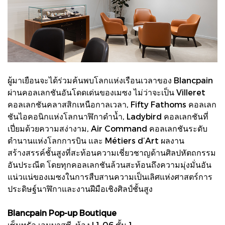
ผู้มาเยือนจะได้ร่วมค้นพบโลกแห่งเรือนเวลาของ Blancpain
ผ่านคอลเลกชันอันโดดเด่นของเมซง ไม่ว่าจะเป็น Villeret
คอลเลกชันคลาสสิกเหนือกาลเวลา, Fifty Fathoms คอลเลก
ชันไอคอนิกแห่งโลกนาฬิกาดำน้ำ, Ladybird คอลเลกชันที่
เปี่ยมด้วยความสง่างาม, Air Command คอลเลกชันระดับ
ตำนานแห่งโลกการบิน และ Métiers d’Art ผลงาน
สร้างสรรค์ชั้นสูงที่สะท้อนความเชี่ยวชาญด้านศิลปหัตถกรรม
อันประณีต โดยทุกคอลเลกชันล้วนสะท้อนถึงความมุ่งมั่นอัน
แน่วแน่ของเมซงในการสืบสานความเป็นเลิศแห่งศาสตร์การ
ประดิษฐ์นาฬิกาและงานฝีมือเชิงศิลป์ชั้นสูง
Blancpain Pop-up Boutique
เซ็นทรัล เอมบาสซี ห้อง L1-06 ชั้น 1