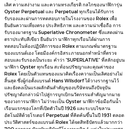
เลิศ ความสง่างาม และความทรงเกียรติ กลไกของนาฬิการุ่น
Oyster Perpetual และ Perpetual ทุกเรือนได้รับการ
รับรองและผ่านการทดสอบภายในโรงงานของ Rolex เพื่อ
ยืนยันความเที่ยงตรง ประสิทธิภาพ และความน่าเชื่อถือ การ
รับรองมาตรฐาน Superlative Chronometer ซึ่งแสดงผ่าน
ตราประทับสีเขียว ยืนยันว่า นาฬิกาทุกเรือนได้ผ่านการ
ทดสอบในห้องปฏิบัติการของ Rolex ตามเกณฑ์มาตรฐาน
ของแบรนด์เอง โดยมีองค์กรอิสระภายนอกทำหน้าที่ตรวจ
สอบและรับรองเป็นระยะ คำว่า “SUPERLATIVE” ที่สลักอยู่บน
นาฬิกา Oyster ทุกเรือน สะท้อนปรัชญาและคุณค่าของ
Rolex โดยเป็นตัวแทนของแนวคิดเรื่องความเป็นเลิศอย่างไม่
สิ้นสุด ซึ่งผู้ก่อตั้งแบรนด์ Hans Wilsdorf ได้วางรากฐานไว้
และยังคงเป็นแรงผลักดันสำคัญของบริษัทจนถึงปัจจุบัน
ปรัชญาดังกล่าวนำไปสู่การบุกเบิกนวัตกรรมสำคัญมากมาย
ของวงการนาฬิกา ไม่ว่าจะเป็น Oyster นาฬิกาข้อมือกันน้ำ
เรือนแรกของโลกที่เปิดตัวในปี 1926 และระบบไขลาน
อัตโนมัติด้วยโรเตอร์ Perpetual ที่คิดค้นขึ้นในปี 1931 ตลอด
ประวัติศาสตร์ของแบรนด์ Rolex ได้จดสิทธิบัตรแล้วมากกว่า
700 รายการ ปัจจุบันบริษัทมีโรงงานผลิต 4 แห่งในประเทศส