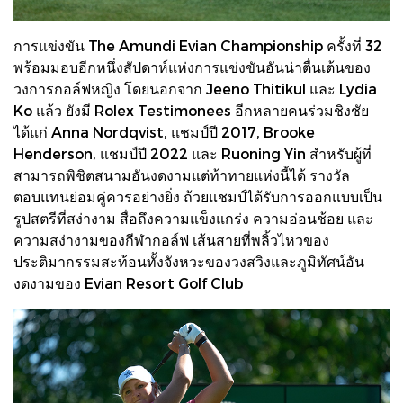
การแข่งขัน The Amundi Evian Championship ครั้งที่ 32
พร้อมมอบอีกหนึ่งสัปดาห์แห่งการแข่งขันอันน่าตื่นเต้นของ
วงการกอล์ฟหญิง โดยนอกจาก Jeeno Thitikul และ Lydia
Ko แล้ว ยังมี Rolex Testimonees อีกหลายคนร่วมชิงชัย
ได้แก่ Anna Nordqvist, แชมป์ปี 2017, Brooke
Henderson, แชมป์ปี 2022 และ Ruoning Yin สำหรับผู้ที่
สามารถพิชิตสนามอันงดงามแต่ท้าทายแห่งนี้ได้ รางวัล
ตอบแทนย่อมคู่ควรอย่างยิ่ง ถ้วยแชมป์ได้รับการออกแบบเป็น
รูปสตรีที่สง่างาม สื่อถึงความแข็งแกร่ง ความอ่อนช้อย และ
ความสง่างามของกีฬากอล์ฟ เส้นสายที่พลิ้วไหวของ
ประติมากรรมสะท้อนทั้งจังหวะของวงสวิงและภูมิทัศน์อัน
งดงามของ Evian Resort Golf Club