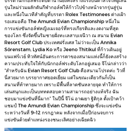
บรรดานักกอล์ฟระดับตำนานยังคงสร้างแรงบันดาลใจให้ผู้เล่น
รุ่นใหม่ร่วมผลักดันกีฬากอล์ฟให้ก้าวไปข้างหน้าจากรุ่นสู่รุ่น
และหนึ่งในเวทีสำคัญที่บรรดา Rolex Testimonees ต่างเฝ้า
รอเสมอคือ The Amundi Evian Championship หนึ่งใน
การแข่งขันกอล์ฟหญิงเมเจอร์ที่ทรงเกียรติและงดงามที่สุด
ของโลก ซึ่งจัดขึ้นริมชายฝั่งทะเลสาบเจนีวา ณ สนาม Evian
Resort Golf Club ประเทศฝรั่งเศส ไม่ว่าจะเป็น Annika
Sörenstam, Lydia Ko หรือ Jeeno Thitikul ที่ก้าวเดินอยู่
บนแฟร์เวย์ ทิวทัศน์อันตระการตาของสนามแห่งนี้ก็ยังคงสร้าง
ความประทับใจให้กับนักกอล์ฟระดับโลกอยู่เสมอ จีโน่กล่าวว่า
“สำหรับฉัน Evian Resort Golf Club คือสนามโปรดค่ะ วิวที่
นี่สวยมาก บรรยากาศยอดเยี่ยม แต่ในขณะเดียวกันก็เป็น
สนามที่ท้าทายมาก เพราะมีพื้นที่ลาดชันหลายจุด ทำให้การ
เล่นสนุกและเป็นบททดสอบความสามารถอย่างแท้จริง ฉัน
ชอบมาแข่งขันที่นี่มาก” ในปีนี้ จีโน่ อาฒยา ฐิติกุล ตั้งเป้าคว้า
แชมป์ The Amundi Evian Championship ซึ่งจะแข่งขัน
ระหว่างวันที่ 9–12 กรกฎาคม หลังจากเมื่อปีก่อนจบการ
แข่งขันด้วยตำแหน่งรองชนะเลิศอย่างเฉียดฉิว