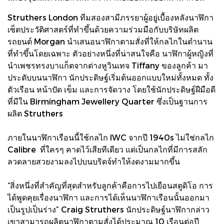
Struthers London ทีมสองสามีภรรยาผู้อยู่เบื้องหลังนาฬิกา
เซ็ตประวัติศาสตร์ที่ทำขึ้นด้วยความร่วมมือกับบริษัทผลิต
รถยนต์ Morgan นำเสนอนาฬิกาตามสั่งที่ให้กลไกในตำนาน
ที่ทำขึ้นโดยเฉพาะ ตัวอย่างหนึ่งที่น่าสนใจคือ นาฬิกาผู้หญิงที่
นำเพชรทรงบาแก็ตจากต่างหูวินเทจ Tiffany ของลูกค้า มา
ประดับบนนาฬิกา นักประดิษฐ์เริ่มต้นออกแบบใหม่ทั้งหมด ทั้ง
ตัวเรือน หน้าปัด เข็ม และการจัดวาง โดยใช้นักประดิษฐ์ฝีมือดี
ที่มีใน Birmingham Jewellery Quarter ซึ่งเป็นฐานการ
ผลิต Struthers
ภายในนาฬิกาเรือนนี้ใช้กลไก IWC จากปี 1940s ไม่ใช่กลไก
Calibre ที่ใครๆ คาดไว้เสียทีเดียว แต่เป็นกลไกที่มีการสลัก
ลวดลายสวยงามลงไปบนบริดจ์ทำให้งดงามมากขึ้น
“สิ่งหนึ่งที่สำคัญที่สุดสำหรับลูกค้าคือการไปเยือนสตูดิโอ การ
ได้พูดคุยเรื่องนาฬิกา และการได้เห็นนาฬิกาเรือนนั้นออกมา
เป็นรูปเป็นร่าง” Craig Struthers นักประดิษฐ์นาฬิกากล่าว
เขาสามารถผลิตนาฬิกาตามสั่งได้ประมาณ 10 เรือนต่อปี