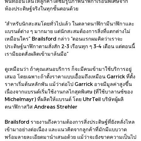
พื้นที่ออนไลน์ให้ลูกค้าได้ชมรูปภาพนาฬิกาเรือนพิเศษจาก
ห้องประดิษฐ์จริงในทุกขั้นตอนด้วย
“สำหรับนักสะสมโดยทั่วไปแล้ว ในตลาดนาฬิกามีนาฬิกาและ
แบรนด์ต่าง ๆ มากมาย แต่นักสะสมต้องการสิ่งที่แตกต่างไม่
เหมือนใคร” Brailsford กล่าว “ตอนแรกผมคิดว่าเราจะ
ประดิษฐ์นาฬิกาตามสั่งสัก 2-3 เรือนทุก ๆ 3-4 เดือน แต่ตอนนี้
เรามียอดสั่งผลิตเข้ามาล้นมือ”
ดูเหมือนว่า ถ้าคุณเสนอบริการ ก็จะมีคนเข้ามาใช้บริการอยู่
เสมอ โดยเฉพาะถ้าตั้งราคาแบบเอื้อมถึงเหมือน Garrick ที่ตั้ง
ราคาเริ่มต้นหลักพัน แม้ว่าต่อไป Garrick อาจมีมูลค่าสูงขึ้น
เนื่องจากแบรนด์เริ่มใช้งานกลไกสุดพิเศษ (ที่ใช้บาลานซ์ของ
Michelmayr) ที่ผลิตให้แบรนด์ โดย UhrTeil บริษัทผู้ผลิ
ตนาฬิกาสวิส Andreas Strehler
Brailsford รายงานถึงความต้องการสิ่งประดิษฐ์ที่ยังหลั่งไหล
เข้ามาอย่างต่อเนื่อง และแนวคิดจากลูกค้าที่มักมีแบบวาด
พร้อมลายละเอียดมานำเสนอด้วย แม้ว่าจะยังขาดความเป็นไป