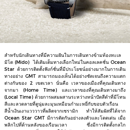
สำหรับนักเดินทางที่มีความฝันในการเดินทางข้ามท้องทะเล
มิโด (Mido) ได้เติมเต็มทางเลือกใหม่ในคอลเลคชั่น Ocean
Star ด้วยการติดตั้งฟังก์ชั่นที่มีประโยชน์อย่างมากในการเดิน
ทางอย่าง GMT สามารถมองเห็นได้อย่างชัดเจนถึงความแตก
ต่างกันของ 2 เขตเวลา นั่นคือ เวลาของเมืองที่คุณเดินทาง
จากมา (Home Time) และเวลาของที่คุณเดินทางมาถึง
(Local Time) ด้วยการผสมผสานระหว่างหน้าปัดสีดำที่มีโทน
สีและลวดลายที่ดูนุ่มละมุนเหมือนกำมะหยี่กับขอบตัวเรือน
สีน้ำเงินเงาแวววาวที่ผลิตจากเซรามิก ทำให้สัมผัสที่ได้จาก
Ocean Star GMT มีการตัดกันอย่างลงตัวและโดดเด่น เมื่อ
พลิกไปที่ด้านหลังของเรือนเวลา ซึ่งมีการติดตั้งกลไก