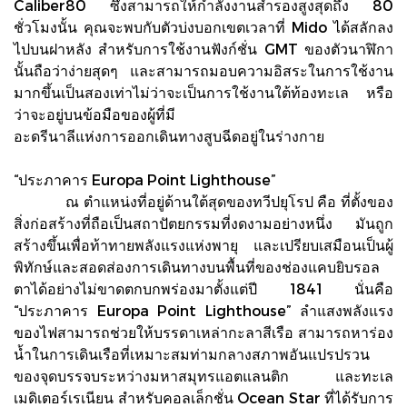
Caliber80 ซึ่งสามารถให้กำลังงานสำรองสูงสุดถึง 80
ชั่วโมงนั้น คุณจะพบกับตัวบ่งบอกเขตเวลาที่ Mido ได้สลักลง
ไปบนฝาหลัง สำหรับการใช้งานฟังก์ชั่น GMT ของตัวนาฬิกา
นั้นถือว่าง่ายสุดๆ และสามารถมอบความอิสระในการใช้งาน
มากขึ้นเป็นสองเท่าไม่ว่าจะเป็นการใช้งานใต้ท้องทะเล หรือ
ว่าจะอยู่บนข้อมือของผู้ที่มี
อะดรีนาลีแห่งการออกเดินทางสูบฉีดอยู่ในร่างกาย
“ประภาคาร Europa Point Lighthouse”
ณ ตำแหน่งที่อยู่ด้านใต้สุดของทวีปยุโรป คือ ที่ตั้งของ
สิ่งก่อสร้างที่ถือเป็นสถาปัตยกรรมที่งดงามอย่างหนึ่ง มันถูก
สร้างขึ้นเพื่อท้าทายพลังแรงแห่งพายุ และเปรียบเสมือนเป็นผู้
พิทักษ์และสอดส่องการเดินทางบนพื้นที่ของช่องแคบยิบรอล
ตาได้อย่างไม่ขาดตกบกพร่องมาตั้งแต่ปี 1841 นั่นคือ
“ประภาคาร Europa Point Lighthouse” ลำแสงพลังแรง
ของไฟสามารถช่วยให้บรรดาเหล่ากะลาสีเรือ สามารถหาร่อง
น้ำในการเดินเรือที่เหมาะสมท่ามกลางสภาพอันแปรปรวน
ของจุดบรรจบระหว่างมหาสมุทรแอตแลนติก และทะเล
เมดิเตอร์เรเนียน สำหรับคอลเล็กชั่น Ocean Star ที่ได้รับการ