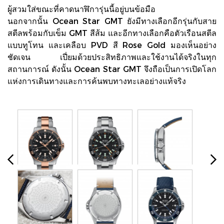
ผู้สวมใส่ขณะที่คาดนาฬิการุ่นนี้อยู่บนข้อมือ
นอกจากนั้น Ocean Star GMT ยังมีทางเลือกอีกรุ่นกับสาย
สตีลพร้อมกับเข็ม GMT สีส้ม และอีกทางเลือกคือตัวเรือนสตีล
แบบทูโทน และเคลือบ PVD สี Rose Gold มองเห็นอย่าง
ชัดเจน เปี่ยมด้วยประสิทธิภาพและใช้งานได้จริงในทุก
สถานการณ์ ดังนั้น Ocean Star GMT จึงถือเป็นการเปิดโลก
แห่งการเดินทางและการค้นพบทางทะเลอย่างแท้จริง