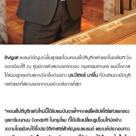
Bvlgari
แบรนด์อัญมณีชั้นสูงเผยโฉมคอนเซ็ปต์บูติกแห่งแรกในเอเชียตะวัน
ออกเฉียงใต้ ณ ศูนย์การค้าสยามพารากอน กรุงเทพมหานคร ผมมีโอกาส
ได้ร่วมพูดคุยกับสถาปนิกชื่อดังอย่าง
มร.ปีเตอร์ มาริโน
ที่บินตรงมาเปิดบูติ
กแห่งแรกที่สยามพารากอนอย่างอลังการที่สุด
“คอนเซ็ปต์บูติกแห่งใหม่นี้ได้รับแรงบันดาลใจจากแฟล็คชิปสโตร์แห่งแรกของ
บุลการีบนถนน Condotti ในกรุงโรม ที่ได้ปรับเปลี่ยนรูปโฉมใหม่อย่าง
งดงามโดยยังคงไว้ซึ่งประวัติศาสตร์สำคัญของแบรนด์ และองค์ประกอบทาง