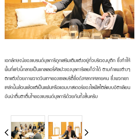
เอกลักษณ์ของแบรนด์บุลการีถูกเสริมเติมแต่งอยู่ทั่วบริเวณบูติก ซึ่งทำให้
พื้นที่แห่งนี้กลายเป็นแกลเลอรี่ศิลปะของบุลการีเลยก็ว่าได้ ตามกำแพงต่างๆ
ตกแต่งด้วยภาพวาดวินเทจของเซเลบริตี้ชื่อดังหลากหลายคน ซึ่งพวกเขา
เหล่านั้นล้วนแล้วแต่เป็นแฟนหรือแอมบาสเดอร์ของไลฟ์สไตล์แบบอิตาเลียน
อันน่าตื่นตาตื่นใจของแบรนด์บุลการีด้วยกันทั้งสิ้นครับ