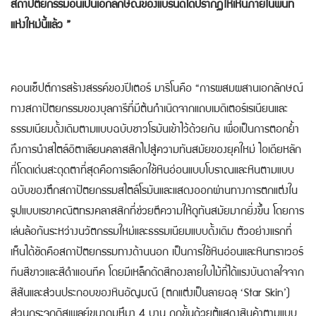
สถาปัตยกรรมอันเป็นเอกลักษณ์ของแบรนด์ได้ปรากฏให้เห็นภายในพื้นที่
แห่งใหม่นี้แล้ว ”
คอนเซ็ปต์การสร้างสรรค์ของปีเตอร์ มาริโนคือ “การผสมผสานเอกลักษณ์
ทางสถาปัตยกรรมของบุลการีที่มีต้นกำเนิดจากแถบเมดิเตอร์เรเนียนและ
ธรรมเนียมดั้งเดิมตามแบบฉบับชาวโรมันเข้าไว้ด้วยกัน เพื่อเป็นการตอกย้ำ
ถึงการนำสไตล์อิตาเลียนคลาสสิกไปสู่ความทันสมัยของยุคใหม่ ไอเดียหลัก
ที่โดดเด่นสะดุดตาที่สุดคือการเลือกใช้หินอ่อนแบบโบราณและหินตามแบบ
ฉบับของตึกสถาปัตยกรรมสไตล์โรมันและแสดงออกผ่านทางการตกแต่งใน
รูปแบบเรขาคณิตทรงคลาสสิกที่ช่วยตีความให้ดูทันสมัยมากยิ่งขึ้น โดยการ
เล่นล้อกันระหว่างนวัตกรรมใหม่และธรรมเนียมแบบดั้งเดิม ตัวอย่างแรกที่
เห็นได้ชัดคือสถาปัตยกรรมทางด้านนอก เป็นการใช้หินอ่อนและหินทราเวอร์
ทีนสีขาวและสีดำแอนทีค โดยมีเหล็กดัดสีทองลายใบไม้ที่ได้แรงบันดาลใจจาก
สีสันและส่วนประกอบของหินอัญมณี (ตกแต่งเป็นลายฉลุ ‘Star Skin’)
ส่วนกระจกดิสเพลย์ขนาดมหึมา 4 บาน ถูกขั้นด้วยตู้แสดงสินค้าตามแบบ