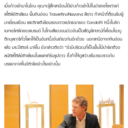
เมื่อก้าวเข้ามาในร้าน คุณจะรู้สึกเหมือนได้ย่างก้าวเข้าไปในปาลาซโซเก่าแก่
สไตล์อิตาเลียน พื้นหินอ่อน TravertinoNavona สีขาว ทำหน้าที่ต้อนรับผู้
มาเยี่ยมเยือน และตกแต่งล้อมรอบดาวแปดแฉกของ Condotti หนึ่งในซิก
เนเจอร์หลักของแบรนด์ ในโทนสีแดงอมม่วงอันเป็นสัญลักษณ์ที่เชื่อมโยงบู
ติกบุลการีทั่วโลกให้เป็นอันหนึ่งอันเดียวกันอีกด้วย
นอกเหนือจากหินอ่อน
แล้ว มร.ปีเตอร์ มาริโน ยังกล่าวต่อว่า “ยังมีบริเวณที่เป็นพื้นไม้ปาร์เกต์วอ
ลนัตสไตล์อิตาเลียนในแพทเทิร์นรูปดาว ซึ่งทำให้ดูสว่างเรืองรองราวกับ
บรรยากาศในอิตาลีอย่างไรอย่างนั้น