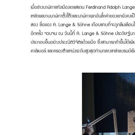
เมื่อช่างนาฬิกาแห่งเมืองเดรสเดน Ferdinand Adolph Lange
เหล่าผลงานนาฬิกาตั้งโต๊ะและนาฬิกาพกอันล้ำค่าของเขายังคงเป
สอง ชื่อของ A. Lange & Söhne เกือบแทบที่จะถูกลืมเลือน
อีกครั้ง จวบจน ณ วันนี้ที่ A. Lange & Söhne ประดิษฐ์นาฬิ
ประกอบขึ้นอย่างประณีตวิจิตรด้วยมือ ซึ่งสามารถทำขึ้นได้เ
คาลิเบอร์ และครองตำแหน่งระดับสูงสุดท่ามกลางเหล่าแบรนด์เ