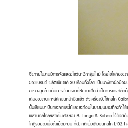
ซึ่งภายในงานมีการจัดแสดงโชว์นาฬิการุ่นใหม่ โดยไฮไลท์ของงานน
ของแบรนด์ ผลิตเพียงแค่ 30 เรือนทั่วโลก เป็นนาฬิกาข้อมื
อาจจะดูคล้ายกับการพ่นทรายที่หยาบแต่ทว่าเป็นการแกะสลักด้
เด่นของงานแกะสลักบนหน้าปัดแล้ว ตัวเครื่องยังใช้กลไก Calibr
นั้นเรียบเงาเป็นกระจกและให้แสงสะท้อนในบางมุมมองที่จะทำให้เ
ผสานกลไกลิขสิทธิ์พิเศษของ A. Lange & Söhne ไว้ด้วยกันคือ 
ไกตูร์บิยองเมื่อดึงเม็ดมะยม ที่สังเกตเพิ่มเติมบนกลไก L102