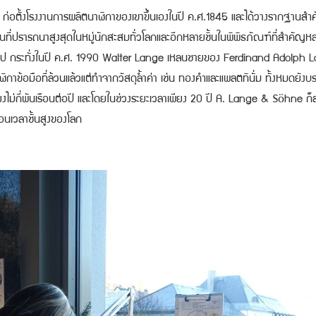
 ก่อตั้งโรงงานการผลิตนาฬิกาของเขาขึ้นเองในปี ค.ศ.1845 และได้วางรากฐานสำ
็นที่ปรารถนาสูงสุดในหมู่นักสะสมทั่วโลกและอีกหลายชิ้นในพิพิธภัณฑ์ที่สำคัญหลา
ไป กระทั่งในปี ค.ศ. 1990 Walter Lange เหลนชายของ Ferdinand Adolph Lan
กาข้อมือที่ล้วนแล้วแต่ทำจากวัสดุล้ำค่า เช่น ทองคำและแพลตทินั่ม ทั้งหมดยังบ
พียงไม่กี่พันเรือนต่อปี และโดยในช่วงระยะเวลาเพียง 20 ปี A. Lange & Söhne 
รือนเวลาชั้นสูงของโลก