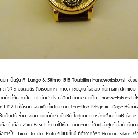
ี้จะเป็นรุ่น
A. Lange & Söhne 1815 Tourbillon Handwerkskunst
ซึ่งผล
อขนาด 39.5 มิลลิเมตร ตัวเรือนทำจากทองคำชมพูและโรเดียม ที่มีการแกะสลักแ
วยมือที่ต้องอาศัยงานฝีมือสุดประณีตที่สะท้อนความเป็น Handwerkskunst ที่ห
e L102.1 ที่ได้รับการขัดแต่งที่แสนงดงาม Tourbillon Bridge และ Cage หรือที่เรี
ห็นเป็นสีดำซึ่งการขัดเงาแบบนี้ถือว่าเป็นหนึ่งในสุดยอดการขัดแต่งกลไกแห่งเรือนเ
ฟังก์ชัน Zero-Reset ที่จะทำให้เข็มวินาทีกลับมาที่ตำแหน่งศูนย์เมื่อดึงเม็ด
.1 คือการใช้ Three-Quarter-Plate รูปแบบใหม่ ที่ทำจากวัสดุ German Silver หร