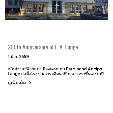
200th Anniversary of F. A. Lange
1 มี.ค. 2559
เมื่อช่างนาฬิกาแห่งเมืองเดรสเดน Ferdinand Adolph
Lange ก่อตั้งโรงงานการผลิตนาฬิกาของเขาขึ้นเองในปี
ค.ศ.1845 และได้วางรากฐานสำคัญอันเที่ยงตรงให้กับ
ดูเพิ่มเติม
อุตสาหกรรมการประดิษฐ์นาฬิกา โดยเหล่าผลงาน
นาฬิกาตั้งโต๊ะและนาฬิกาพกอันล้ำค่าของเขายังคงเป็นที่
ปรารถนาสูงสุดในหมู่นักสะสมทั่วโลกและอีกหลายชิ้นใน
พิพิธภัณฑ์ที่สำคัญหลายแห่ง แต่เมื่อบริษัทถูกทำลายลง
ในช่วงหลังสงครามโลกครั้งที่สอง (World War II) ชื่อ
ของ A. Lange & Söhne เกือบแทบที่จะถูกลืมเลือนไป
กระทั่งในปี ค.ศ. 1990 วอเตอร์ ลังเงอ (Walter Lange)