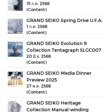
15 ก.ค. 2568
(Content)
GRAND SEIKO Spring Drive U.F.A.
1 ก.ค. 2568
(Content)
GRAND SEIKO Evolution 9
Collection Tentagraph SLGC007
20 มิ.ย. 2568
(Content)
GRAND SEIKO Media Dinner
Preview 2025
27 พ.ค. 2568
(Content)
GRAND SEIKO Heritage
Collection Manual-winding