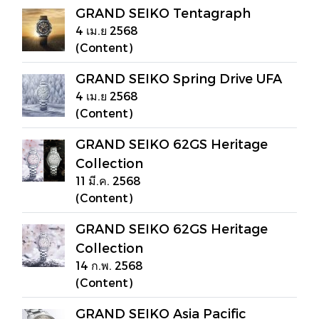
GRAND SEIKO Tentagraph
4 เม.ย 2568
(Content)
GRAND SEIKO Spring Drive UFA
4 เม.ย 2568
(Content)
GRAND SEIKO 62GS Heritage
Collection
11 มี.ค. 2568
(Content)
GRAND SEIKO 62GS Heritage
Collection
14 ก.พ. 2568
(Content)
GRAND SEIKO Asia Pacific