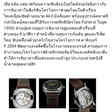
เขียวเข้ม แต่มาพร้อมความซับซ้อนในสไตล์สปอร์ตยิ่งกว่ากับ
การจับเวลาในฟังก์ชันโครโนกราฟ เผยโฉมในตัวเรือน
ไทเทเนียมขัดด้านขนาด 44.0 มิลลิเมตร พร้อมอุปกรณ์คลาสสิ
กปกป้องเม็ดมะยมที่ได้รับการจดสิทธิบัตรโดย Panerai ในยุค
1950s ส่วนปุ่มควบคุมการจับเวลาอยู่บนขอบตัวเรือนที่
ตำแหน่ง 8 นาฬิกา ทำหน้าที่ควบคุมการเริ่มต้น ยุดและรีเซ็ต
ใหม่ ขับเคลื่อนด้วยกลไกไขลานโครโนกราฟ คาลิเบอร์
P.2004 พัฒนาและผลิตขึ้นในโรงงานของแบรนด์ ควบคุมการ
ทำงานของโครโนกราฟด้วยจักรคอลัมน์วีลและคลัทช์แนวดิ่ง
ทำให้การจับเวลาเที่ยงตรงและแม่ยำสูง ประกอบสายหนังสี
น้ำตาลสุดคลาสสิก