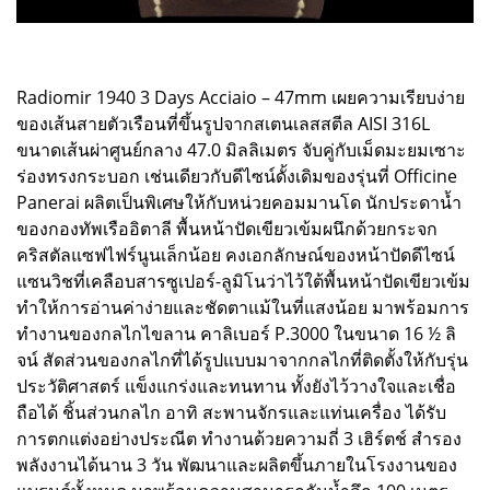
Radiomir 1940 3 Days Acciaio – 47mm เผยความเรียบง่าย
ของเส้นสายตัวเรือนที่ขึ้นรูปจากสเตนเลสสตีล AISI 316L
ขนาดเส้นผ่าศูนย์กลาง 47.0 มิลลิเมตร จับคู่กับเม็ดมะยมเซาะ
ร่องทรงกระบอก เช่นเดียวกับดีไซน์ดั้งเดิมของรุ่นที่ Officine
Panerai ผลิตเป็นพิเศษให้กับหน่วยคอมมานโด นักประดาน้ำ
ของกองทัพเรืออิตาลี พื้นหน้าปัดเขียวเข้มผนึกด้วยกระจก
คริสตัลแซฟไฟร์นูนเล็กน้อย คงเอกลักษณ์ของหน้าปัดดีไซน์
แซนวิชที่เคลือบสารซูเปอร์-ลูมิโนว่าไว้ใต้พื้นหน้าปัดเขียวเข้ม
ทำให้การอ่านค่าง่ายและชัดตาแม้ในที่แสงน้อย มาพร้อมการ
ทำงานของกลไกไขลาน คาลิเบอร์ P.3000 ในขนาด 16 ½ ลิ
จน์ สัดส่วนของกลไกที่ได้รูปแบบมาจากกลไกที่ติดตั้งให้กับรุ่น
ประวัติศาสตร์ แข็งแกร่งและทนทาน ทั้งยังไว้วางใจและเชื่อ
ถือได้ ชิ้นส่วนกลไก อาทิ สะพานจักรและแท่นเครื่อง ได้รับ
การตกแต่งอย่างประณีต ทำงานด้วยความถี่ 3 เฮิร์ตช์ สำรอง
พลังงานได้นาน 3 วัน พัฒนาและผลิตขึ้นภายในโรงงานของ