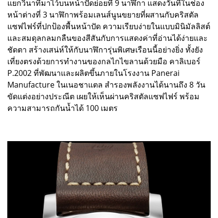
แยกวินาทีมาไว้บนหน้าปัดย่อยที่ 9 นาฬิกา แสดงวันที่ในช่อง
หน้าต่างที่ 3 นาฬิกาพร้อมเลนส์นูนขยายที่ผสานกับคริสตัล
แซฟไฟร์ที่ปกป้องพื้นหน้าปัด ความเรียบง่ายในแบบมินิมัลลิสต์
และสมดุลกลมกลืนของสีสันกับการแสดงค่าที่อ่านได้ง่ายและ
ชัดตา สร้างเสน่ห์ให้กับนาฬิการุ่นพิเศษเรือนนี้อย่างยิ่ง ทั้งยัง
เที่ยงตรงด้วยการทำงานของกลไกไขลานด้วยมือ คาลิเบอร์
P.2002 ที่พัฒนาและผลิตขึ้นภายในโรงงาน Panerai
Manufacture ในเนอชาแตล สำรองพลังงานได้นานถึง 8 วัน
ขัดแต่งอย่างประณีต เผยให้เห็นผ่านคริสตัลแซฟไฟร์ พร้อม
ความสามารถกันน้ำได้ 100 เมตร