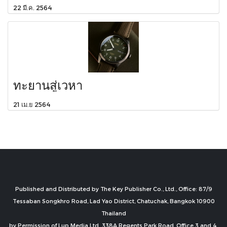
22 มี.ค. 2564
ทะยานสู่เวหา
21 เม.ย 2564
Published and Distributed by The Key Publisher Co., Ltd., Office: 87/9
Tessaban Songkhro Road, Lad Yao District, Chatuchak, Bangkok 10900
Thailand
by Permission of Lup Media Ltd. 338A Regents Park Road, Office 3 and 4,