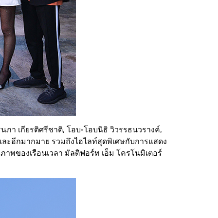
รนภา เกียรติศรีชาติ, โอบ-โอบนิธิ วิวรรธนวรางค์,
ศ์ และอีกมากมาย รวมถึงไฮไลท์สุดพิเศษกับการแสดง
พของเรือนเวลา มัลติฟอร์ท เอ็ม โครโนมิเตอร์