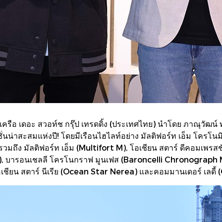
รือ เดอะ สวอท์ช กรุ๊ป เทรดดิ้ง (ประเทศไทย) นำโดย ภาณุวัฒน์
น่าสะสมแห่งปี! โดยมีเรือนไฮไลท์อย่าง มัลติฟอร์ท เอ็ม โครโนม
วมถึง มัลติฟอร์ท เอ็ม (Multifort M), โอเชียน สตาร์ ดีคอมเพรสชั่
 บารอนเชลลี โครโนกราฟ มูนเฟส (Baroncelli Chronograph Moo
อเชียน สตาร์ นีเรีย (Ocean Star Nerea) และคอมมานเดอร์ เลด