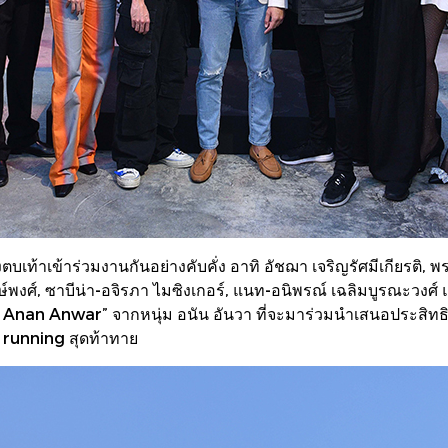
บเท้าเข้าร่วมงานกันอย่างคับคั่ง อาทิ อัชฌา เจริญรัศมีเกียรติ, พ
กษ์พงศ์, ซาบีน่า-อจิรภา ไมซิงเกอร์, แนท-อนิพรณ์ เฉลิมบูรณะวง
an Anwar” จากหนุ่ม อนัน อันวา ที่จะมาร่วมนำเสนอประสิทธิภา
 running สุดท้าทาย